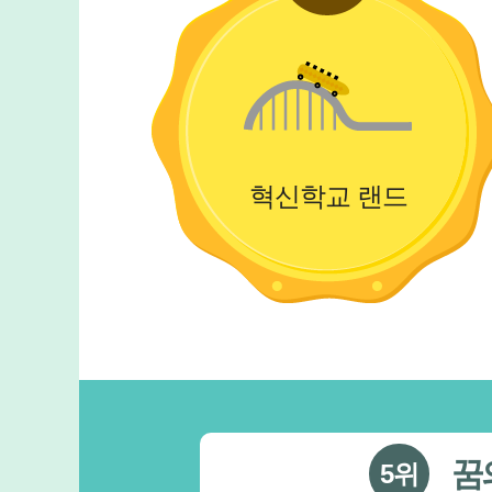
혁신학교 랜드
꿈의대학 동산
교육환
6위