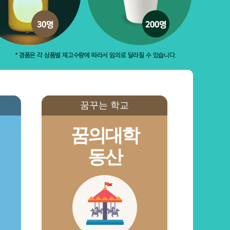
꿈꾸는 학교
꿈의대학
동산