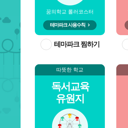
꿈의학교 롤러코스터
테마파크 사용수칙
테마파크 찜하기
따뜻한 학교
독서교육
유원지