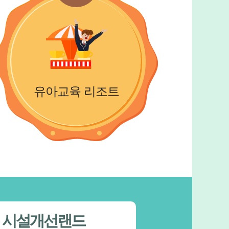
유아교육 리조트
교육 유원지
민주시민
8위