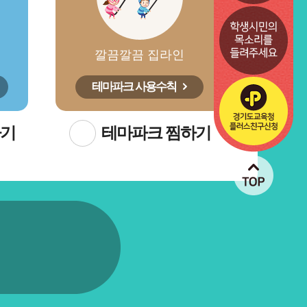
깔끔깔끔 집라인
테마파크 사용수칙
하기
테마파크 찜하기