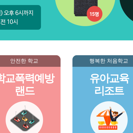
안전한 학교
행복한 처음학교
학교폭력예방
유아교육
랜드
리조트