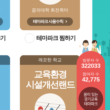
팡
꿈의대학 회전목마
테마파크 사용수칙
하기
테마파크 찜하기
깨끗한 학교
방문자 수
322033
교육환경
참여자 수
42,775
시설개선랜드