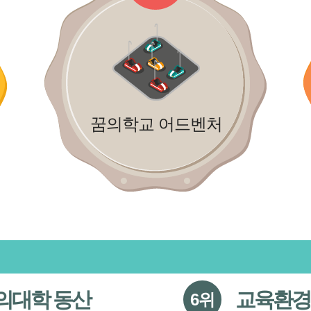
꿈의학교 어드벤처
경 시설개선랜드
독서
7위