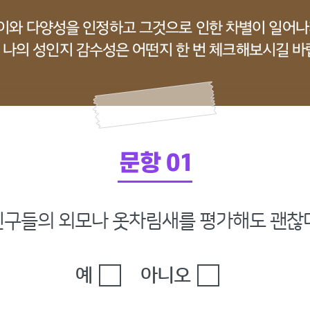
문항 01
친구들의 외모나 옷차림새를 평가해도 괜찮다
예
아니오